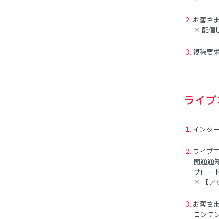
お客さま
※ 配信
視聴要
ライブ
インタ
ライブ
開通通
プロー
※ 【
お客さ
コンテ