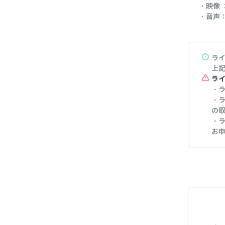
・映像 ：
・音声：
ライ
上
ラ
の
お