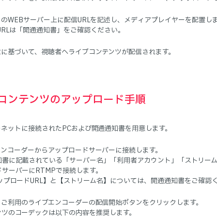
のWEBサーバー上に配信URLを記述し、メディアプレイヤーを配置し
URLは「開通通知書」をご確認ください。
求に基づいて、視聴者へライブコンテンツが配信されます。
コンテンツのアップロード手順
ーネットに接続されたPCおよび開通通知書を用意します。
エンコーダーからアップロードサーバーに接続します。
知書に記載されている「サーバー名」「利用者アカウント」「ストリーム
ドサーバーにRTMPで接続します。
アップロードURL】と【ストリーム名】については、開通通知書をご確認
まご利用のライブエンコーダーの配信開始ボタンをクリックします。
ンツのコーデックは以下の内容を推奨します。