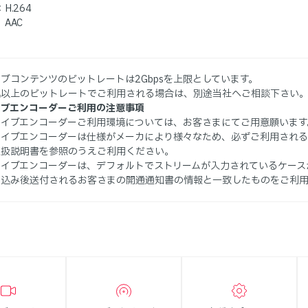
H.264
 AAC
ブコンテンツのビットレートは2Gbpsを上限としています。
記以上のビットレートでご利用される場合は、別途当社へご相談下さい
イブエンコーダーご利用の注意事項
ライブエンコーダーご利用環境については、お客さまにてご用意願います
ライブエンコーダーは仕様がメーカにより様々なため、必ずご利用される
取扱説明書を参照のうえご利用ください。
ライブエンコーダーは、デフォルトでストリームが入力されているケース
申込み後送付されるお客さまの開通通知書の情報と一致したものをご利