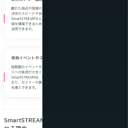
離れた拠点や現場の映像をリアルタイムで確認できなければ、意思
決定のスピードや安全管理の精度が低下します。
SmartSTREAMなら、遠隔地の映像をリアルタイムで確認できる環
境を構築できるため、定点カメラによる監視や現場の状況把握にも
活用できます。
単発イベントやスポット利用でライブ中継を行いたい
短期間のイベントや一度きりの中継では、配信環境の構築や導入コ
ストの負担が大きくなりがちです。
SmartSTREAMは、短期利用にも対応した柔軟なプランを用意して
おり、セミナーや展示会などの単発イベントにも手軽にライブ配信
を導入できます。
SmartSTREAMのライブ配信システムが選ば