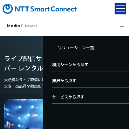
Media
Business
動画配信
XR関連
放送DX
ソリューション一覧
動画配信
ライブ配信サービス（ストリーミングサー
XR関連
TOP
TOP
TOP
利用シーンから探す
バー
レンタル）ならSmartSTREAM
放送DX
大規模なライブ配信に最適
動画配信サービス一覧
XRサービス一覧
放送DXサービス一覧
業界から探す
安定・高品質な動画配信システムをご提供
ソリューション一覧
料金・機能
サービスから探す
導入事例
ユーザーサポート
お役立ちコンテンツ