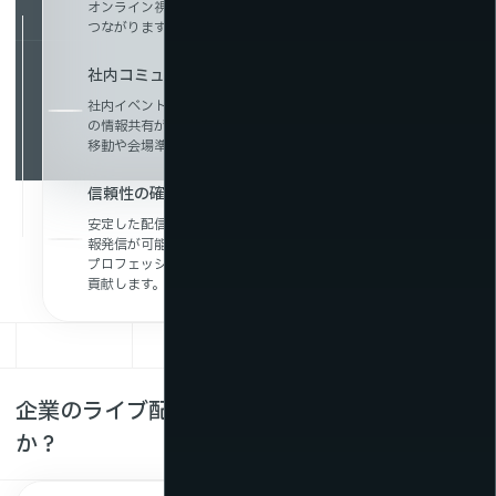
オンライン視聴者との接点が増え、認知拡大やファン獲得に
つながります。
社内コミュニケーションの効率化・生産性の向上
社内イベントや説明会をライブ配信することで、遠隔拠点と
の情報共有がスムーズに。
移動や会場準備の手間を省き、業務効率を高めます。
信頼性の確保とブランド価値の強化
安定した配信品質により、企業の信頼性を損なうことなく情
報発信が可能。
プロフェッショナルな配信体験がブランドイメージの向上に
貢献します。
企業のライブ配信でこんな課題はありません
か？