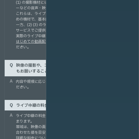
(1) の撮影機材には、ビデオカメラやマイク、スイッチャー、ミキサ
ーなどの音声・映像調整機器が含まれます。
これらは、ライブ配信する映像をリアルタイムで制作・編集するた
めの機材で、基本的にはお客さま側でご用意いただきます。
一方、(2) (3) のライブエンコーダやブロードバンドルーターは弊社
サービスでご提供可能です。
実際のライブ中継の構成イメージは、「
はじめての動画配信コラム『Let’s try ライブ配信！』
」をご参照く
ださい。
映像の撮影や、コンテンツのアップロード回線の準備について
もお願いすることができますか？
内容や規模に応じ柔軟に対応いたしますので、お気軽にお問合せく
ださい。
ライブ中継の料金はどのように決まるのですか？
ライブ中継の料金は、主に配信に必要な帯域と配信時間によって決
まります。
帯域は、映像の画質（ビットレート）と最大同時アクセス数を掛け
合わせた値を目安として算出します。
詳細な料金については、弊社営業担当がヒアリングのうえ、最適な