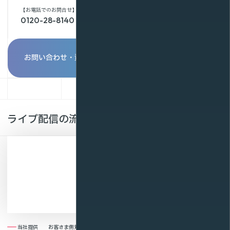
【お電話でのお問合せ】
0120-28-8140
お問い合わせ・資料請求
ライブ配信の流れ・対応範囲
動画ファイル準備
エンコード
アップロード
URL発行
プレイヤー準備
プレイヤー埋込
マルチデバイス配信
視聴分析
当社提供
お客さま側対応