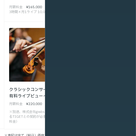
話
月額料金
¥165,000
1回
¥110,000
3時間×月1ライブ 10,000再生/月
配信形式
ライブ配信
クラシックコンサートの
有料ライブビューイング
月額料金
¥220,000
※別途、株式会社grabssの提供す
るTIGETとの契約が必要です（別
料金）
※表記は全て（税込）価格です。