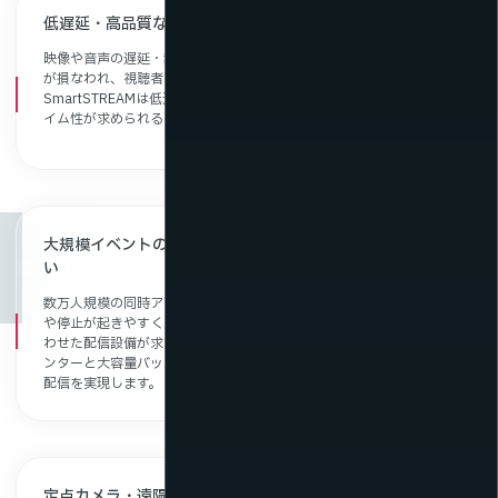
低遅延・高品質な映像でライブ配信をしたい
映像や音声の遅延・乱れが生じると、ライブ配信の一体感や臨場感
が損なわれ、視聴者の満足度も低下します。
SmartSTREAMは低遅延かつ高画質な映像配信を実現し、リアルタ
イム性が求められるイベントでも快適な視聴体験を提供します。
大規模イベントのライブストリーミングを安定して届けた
い
数万人規模の同時アクセスが発生するライブ配信では、映像の遅延
や停止が起きやすく、安定した配信を行うには、イベント規模に合
わせた配信設備が求められます。SmartSTREAMは、NTTのデータセ
ンターと大容量バックボーンにより、大規模イベントでも安定した
配信を実現します。
定点カメラ・遠隔地からモニタリングをしたい