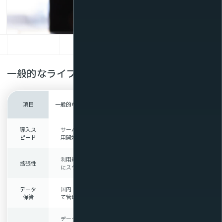
一般的なライブ配信システムとの比較
SmartSTREAMのライブ配
項目
一般的なライブ配信システム
信システム
導入ス
サーバ不要、すぐに利
サーバ不要、すぐに利
ピード
用開始できる
用開始できる
利用規模に応じて柔軟
利用規模に応じて柔軟
拡張性
にスケール対応
にスケール対応
データ
国内・海外どちらかに
高信頼の国内NTTデー
保管
て管理
タセンタで管理
データ保管先として海