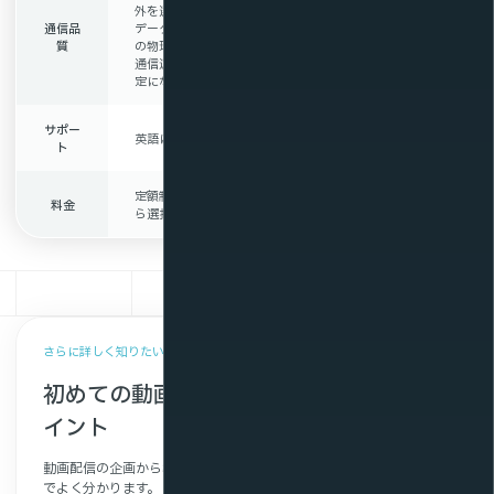
外を選択した場合
データセンタと視聴者
通信品
データセンタと視聴者
の物理的距離が近く
質
の物理的距離が遠く
通信速度・品質が安定
通信速度や品質が不安
定になる可能性がある
サポー
専任のスタッフによる
英語によるサポート
ト
日本語サポート
定額制・従量課金制か
定額制・従量課金制か
料金
ら選択可能
ら選択可能
さらに詳しく知りたい方へ
初めての動画配信で確認すべき7つのポ
イント
動画配信の企画から導入まで検討すべき項目がチェックシート形式
でよく分かります。