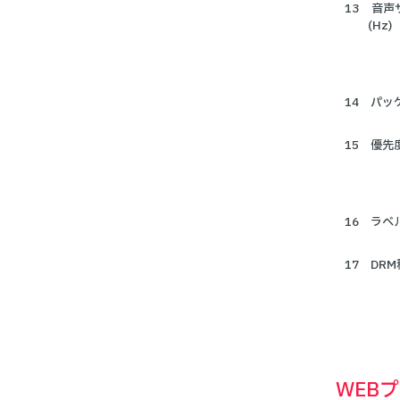
音声
(Hz)
パッ
優先
ラベ
DR
WEB