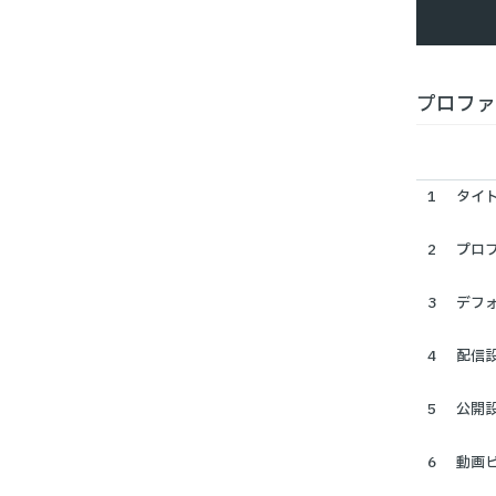
プロファ
タイ
プロ
デフ
配信
公開
動画ビ