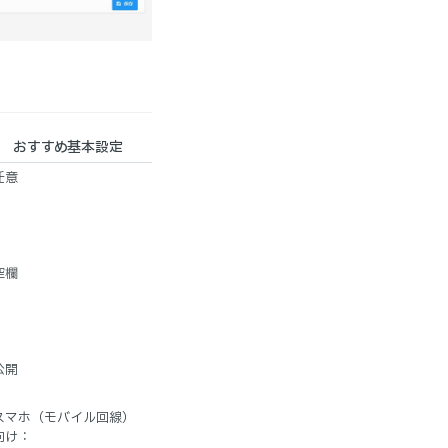
おすすめ基本設定
任意
空欄
公開
スマホ（モバイル回線）
向け：