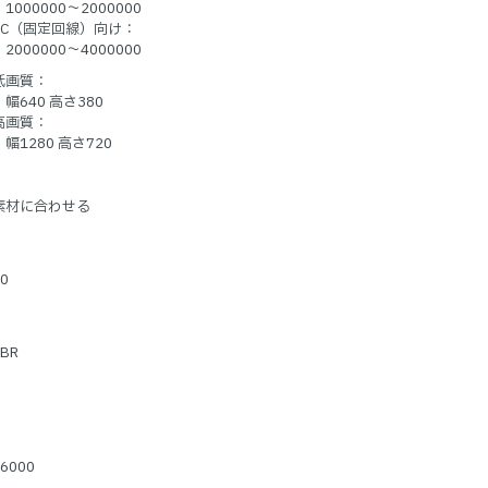
1000000～2000000
PC（固定回線）向け：
2000000～4000000
低画質：
幅640 高さ380
高画質：
幅1280 高さ720
素材に合わせる
0
VBR
6000