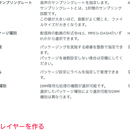
サンプリングレート
音声のサンプリングレートを指定します。
4
サンプリングレートとは、1秒間のサンプリング
回数です。
この値が大きいほど、音質がよく聞こえ、ファイ
ルサイズが大きくなります。
ケージ種別
配信時の動画の形式をHLS、MPEG-DASHのいず
H
れかから選択できます。
度
パッケージングを実施する順番を整数で指定でき
ます。
パッケージを複数設定しない場合は空欄にしてく
ださい。
ル
パッケージ設定にラベルを指定して管理できま
す。
M種別
DRM暗号化処理の種類が選択可能です。
選択したパッケージ種別により選択可能なDRM
種別は異なります。
プレイヤーを作る