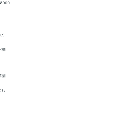
8000
LS
空欄
空欄
なし