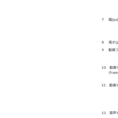
幅(px
高さ(p
動画フ
動画
(fram
動画
音声ビ