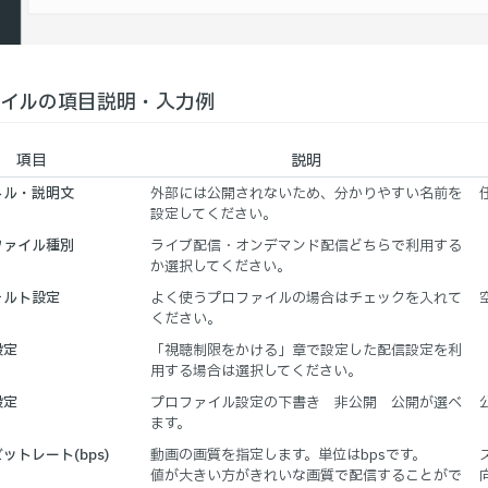
イルの項目説明・入力例
項目
説明
トル・説明文
外部には公開されないため、分かりやすい名前を
設定してください。
ファイル種別
ライブ配信・オンデマンド配信どちらで利用する
か選択してください。
ォルト設定
よく使うプロファイルの場合はチェックを入れて
ください。
設定
「視聴制限をかける」章で設定した配信設定を利
用する場合は選択してください。
設定
プロファイル設定の下書き 非公開 公開が選べ
ます。
ットレート(bps)
動画の画質を指定します。単位はbpsです。
値が大きい方がきれいな画質で配信することがで