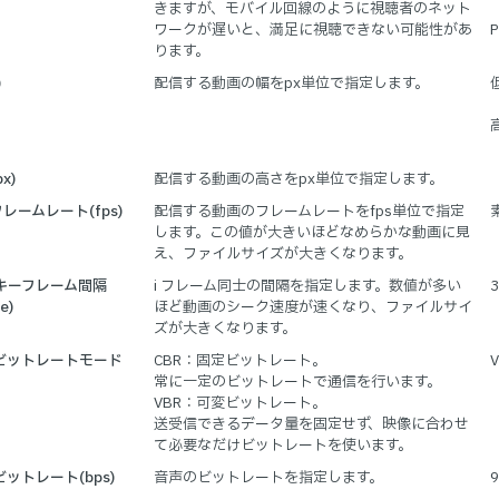
きますが、モバイル回線のように視聴者のネット
ワークが遅いと、満足に視聴できない可能性があ
ります。
)
配信する動画の幅をpx単位で指定します。
x)
配信する動画の高さをpx単位で指定します。
レームレート(fps)
配信する動画のフレームレートをfps単位で指定
します。この値が大きいほどなめらかな動画に見
え、ファイルサイズが大きくなります。
キーフレーム間隔
i フレーム同士の間隔を指定します。数値が多い
3
e)
ほど動画のシーク速度が速くなり、ファイルサイ
ズが大きくなります。
ビットレートモード
CBR：固定ビットレート。
常に一定のビットレートで通信を行います。
VBR：可変ビットレート。
送受信できるデータ量を固定せず、映像に合わせ
て必要なだけビットレートを使います。
ットレート(bps)
音声のビットレートを指定します。
9