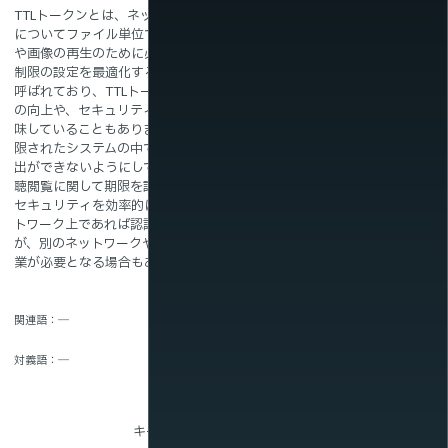
TTLトークンとは、ネットワーク上で配信される音声や動画の再生
についてファイル単位で挿入されるシステムであり、滑らかな音声
新着情報
や画像の再生のために必要最低限の反復や送信回数、頻度といった
制限の設定を最適化するシステムのことを指します。Time to liveと
呼ばれており、TTLトークンと略されています。プレーヤーの技術
の向上や、セキュリティシステムの強化といったシステム全般を意
味していることもあります。セキュリティの面から説明すると、制
限されたシステムの中でのみ再生が可能となり、システム外への流
出ができないようにしています。特にTTLトークンはコンテンツの視
聴閲覧に関して期限を設定することで、期間内のみ制限することで
セキュリティを効率的に強化することが可能となっています。ネッ
トワーク上であれば認証ができたときに自動的に割り付けされます
が、別のネットワークやプレーヤーを利用するときには別途認証作
業が必要となる場合もあります。
関連語
―
対義語
―
キーワード一覧に戻る