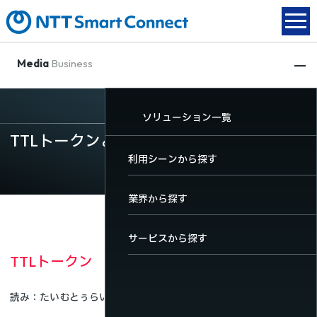
Media
Business
動画配信
XR関連
放送DX
ソリューション一覧
動画配信
TTLトークンとは
XR関連
TOP
TOP
TOP
利用シーンから探す
放送DX
動画配信サービス一覧
XRサービス一覧
放送DXサービス一覧
業界から探す
ソリューション一覧
料金・機能
サービスから探す
TTLトークン
導入事例
ユーザーサポート
読み
たいむとぅらいぶとーくん
英語名
Time to live token
お役立ちコンテンツ