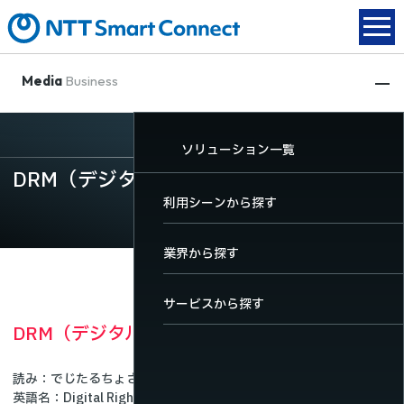
Media
Business
動画配信
XR関連
放送DX
ソリューション一覧
動画配信
DRM（デジタル著作権管理）とは
XR関連
TOP
TOP
TOP
利用シーンから探す
放送DX
動画配信サービス一覧
XRサービス一覧
放送DXサービス一覧
業界から探す
ソリューション一覧
料金・機能
サービスから探す
DRM（デジタル著作権管理）
導入事例
ユーザーサポート
読み
でじたるちょさくけんかんり
お役立ちコンテンツ
英語名
Digital Rights Management