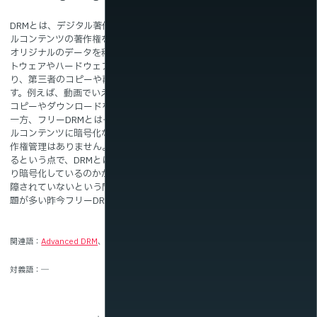
新着情報
DRMとは、デジタル著作権管理のことで、音楽や映画などのデジタ
ルコンテンツの著作権を保護する技術や機能の総称です。基本的に
オリジナルのデータを秘密の符号方式により記録して、特定のソフ
トウェアやハードウェアでしか再生できないようにすることによ
り、第三者のコピーや再利用を難しくする技術などのことを指しま
す。例えば、動画でいえば、自分がアップロードした動画を他者に
コピーやダウンロードをさせないように処置するのです。
一方、フリーDRMとはそういった保護技術がされていない、デジタ
ルコンテンツに暗号化などの処置が行われていないものを指し、著
作権管理はありません。技術的に自由に再生やコピーなどが行われ
るという点で、DRMとは異なります。DRMは、どのような技術によ
り暗号化しているのかが公開されていないので、永続的な再生が保
障されていないという問題点があります。一方、著作権に関する問
題が多い昨今フリーDRMを選択するのは注意が必要でしょう。
関連語
Advanced DRM
Anonymous DRM
対義語
―