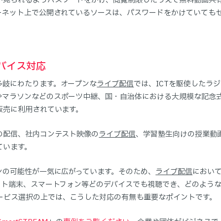
が見られるようパスワードをかけ、閲覧制限したうえで無料動画共
ーネット上で公開されているソースは、パスワードをかけていても
バイス対応
多岐にわたります。オープンな
ライブ配信
では、ICTを駆使したラ
やマラソンなどのスポーツ中継、国・自治体における大規模な記念
販売に利用されています。
の配信、社内コンテスト映像の
ライブ配信
、学習塾生向けの授業動
ています。
ンの可能性が一気に広がっています。そのため、
ライブ配信
におい
ット端末、スマートフォン等どのデバイスでも視聴でき、どのよう
ービス選択の上では、こうした対応の有無も重要なポイントです。