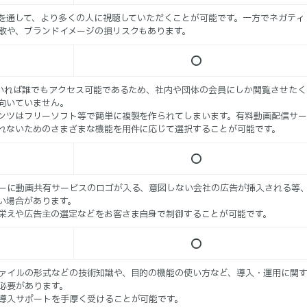
携を通して、より多くの人に視聴していただくことが可能です。一方でネガティ
散や、ブランドイメージの損リスクもあります。
〇
ていれば誰でもアクセス可能であるため、社内や団体の会員にしか閲覧させたく
向いていません。
ンツはフリーソフト等で簡単に複製を作られてしまいます。有料動画配信サ
れないためのさまざまな機能を用件に応じて選択することが可能です。
〇
ーに動画共有サービスのロゴが入る、意図しない会社の広告が挿入される等
い場合があります。
栄えや広告主の選定などをお客さま自身で制御することが可能です。
〇
ァイルの形式などの技術知識や、目的の機能の使い方など、導入・運用に関
必要があります。
導入サポートを手厚く受けることが可能です。