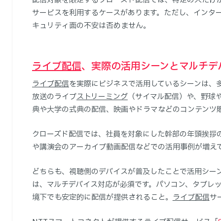
配信対象を限定するクローズド配信では、特定の人だけ
サービスを利用するケースがあります。ただし、インタ
キュリティ面の不安は否めません。
ライブ配信
、実際の活用シーンとマルチデ
ライブ配信
を実際にビジネスで活用しているシーンは、
放送のライブ
ストリーミング
（サイマル配信）や、野球
典や大学の式典の配信、映画やドラマなどのコンテンツ
クローズド配信では、社員を対象にした幹部の年頭挨拶
や講演会のアーカイブ動画配信などでの活用事例が増え
どちらも、視聴側のデバイスが普及したことで活用シー
は、マルチデバイス対応が必須です。パソコン、タブレ
境下でも安定的に配信が提供されること。
ライブ配信
サ