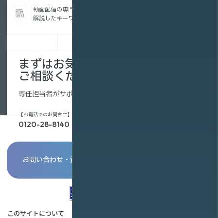
動画配信の専門用語を、初めての方にもわかりやすく
解説したキーワード集です。
まずはお気軽に
ご相談ください。
専任担当者がサポートします。
【お電話でのお問合せ】
0120-28-8140
お問い合わせ・資料請求
このサイトについて
個人情報保護ポリシー