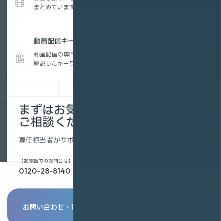
まとめています。
動画配信キーワード集
動画配信の専門用語を、初めての方にもわかりやすく
解説したキーワード集です。
まずはお気軽に
ご相談ください。
専任担当者がサポートします。
【お電話でのお問合せ】
0120-28-8140
お問い合わせ・資料請求