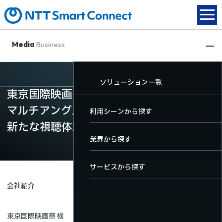
Media
Business
動画配信
XR関連
放送DX
ソリューション一覧
動画配信
東京国際映画祭レッドカーペットの配信を
XR関連
マルチアングル化し、
TOP
TOP
TOP
利用シーンから探す
放送DX
新たな視聴体験を提供
動画配信サービス一覧
XRサービス一覧
放送DXサービス一覧
業界から探す
ソリューション一覧
料金・機能
サービスから探す
導入事例
会社紹介
ユーザーサポート
お役立ちコンテンツ
東京国際映画祭 様