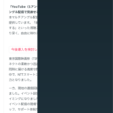
「YouTube（1アングル配信）で見て気になったところを、マルチア
ングル配信で見直せるのが便利」
本マルチアングル配信では、ライブ配信に加えてオンデマンド配信も
提供しています。「後からじっくり楽しむ」「気になる場面を深掘り
する」といった視聴スタイルを可能にすることで、映画祭の魅力をよ
り深く、自由に味わえる新たな扉を開いています。
今後導入を検討している企業様へのアドバイス
東京国際映画祭（TIFF）でのマルチアングル配信は、NTTスマートコ
ネクトの柔軟かつ迅速なサポートによって支えられました。多視点を
同時に届ける高度な配信には、技術面での緻密な対応が不可欠。その
中で、NTTスマートコネクトの確かな技術力とサポート体制が大きな
力となりました。
一方、現地の通信回線の準備は東京国際映画祭（TIFF）が自ら手配し
ました。イベント設営のスケジュールにあわせ、回線設置は直前のタ
イミングになりましたが、そこにはやはり一定の不安がありました。
イベント配信の現場では、インターネット回線、配信機材、技術スタ
ッフ、サポート体制など、準備すべき要素が多岐にわたります。特に