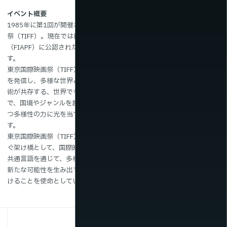
イベント概要
新着情報
1985年に第1回が開催され、2024年には第37回を迎えた東京国際映画
祭（TIFF）。現在では日本最大の映画祭であり、国際映画製作者連盟
（FIAPF）に公認された長編国際映画祭としては、日本で唯一の存在で
す。
東京国際映画祭（TIFF）が掲げるビジョンは、「東京から映画の可能性
を発信し、多様な世界との交流に貢献する」こと。古い歴史と最先端技
術が共存する、世界でも稀有な都市・東京。この地で開催される映画祭
で、国境やジャンルを超えた多様な作品を取り上げることで、映画が持
つ多様性の力に光を当て、その魅力を世界に向けて発信し続けていま
す。
東京国際映画祭（TIFF）は、世界中の映画の作り手や観客、文化をつな
ぐ架け橋として、国際的な映画交流の場をめざしています。映画という
共通言語を通じて、多様な価値観や背景を持つ人々が出会い、交わり、
新たな可能性を生み出す──東京国際映画祭（TIFF）は、そんな場を創り続
けることを使命としています。