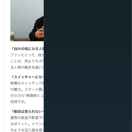
東京国際映画祭
プロモーショングループ
cyberTIFF
渡辺 一 様
「自分の気になる人物をずっと追えるのがうれしい」
ファンにとって、自分の“好きな俳優・監督”が映る瞬間を見逃さない
ことは、何よりも大切です。マルチアングル配信では、自分の気にな
る人物の動きを追いかけられるため、満足度が向上しました。
「スイッチャーになった気分で楽しい」
映像のスイッチング操作を、視聴者自身が体験できるのもこの仕組み
の魅力。ステージ側、レッドカーペッド側などを切り替えながら、自
分だけの“映画祭ビュー”を作り出せる感覚は、新しい視聴体験として
好評です。
「普段は見られないイベントの裏側もチェックできる」
通常の放送や配信ではなかなか映らない“裏側”が垣間見えるのも大き
なポイント。イベントの臨場感がさらに高まり、まるで現地にいるか
のような没入感を得られます。