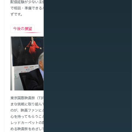
配信経験が少ない主催者にとっては、そうした要素を分断せず、一括
で相談・準備できるパートナーがいることは大きな安心材料となるは
ずです。
今後の展望
東京国際映画祭
チェアマン
安藤 裕康 様
東京国際映画祭（TIFF）は今後、さらなる進化を遂げるべく、さまざ
まな挑戦に取り組んでいく予定です。まず大きなテーマとして掲げる
のが、映画ファンにとどまらず、一般のお客様にも、もっと興味・関
心を持ってもらうこと。具体的にはSNSの活用や、毎年進化を続ける
レッドカーペットの配信に一層力を入れ、誰もが参加しやすく、楽し
める映画祭をめざしていきたいです。