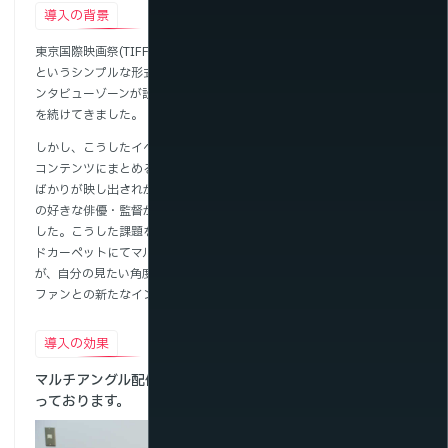
導入の背景
東京国際映画祭(TIFF)では、かつてレッドカーペットをファンが囲む
というシンプルな形式だったものが、年を重ねるごとにステージやイ
ンタビューゾーンが設けられるなど、より立体的なイベントへと進化
を続けてきました。
しかし、こうしたイベントは会場内で同時進行することが多く、放送
コンテンツにまとめると、どうしても人気俳優や著名監督といった方
ばかりが映し出されがちに。その結果、他の作品のファンから「自分
の好きな俳優・監督が全然映らない」という不満の声が高まっていま
した。こうした課題を解消するため、東京国際映画祭（TIFF）はレッ
ドカーペットにてマルチアングル配信を導入。ファンひとりひとり
が、自分の見たい角度・注目したい人物やステージを選んで楽しめ、
ファンとの新たなインタラクションも実現することができました。
導入の効果
マルチアングル配信を導入した結果、こんな喜びの声が集ま
っております。