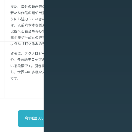
また、海外の映画祭のように、世界中の映画人がふらっと立ち寄り、
新たな作品の話や出演依頼が自然に生まれるような「交流の場」づく
りにも注力していきたいと考えています。東京国際映画祭（TIFF）
は、以前六本木を拠点としていましたが、現在は東京の中心に近い日
比谷へと舞台を移しています。この新しいロケーションを生かし、地
元企業や行政との連携を強化し、地域全体が映画を通じて成長できる
ような「町ぐるみの祭典」をめざしています。
さらに、テクノロジーの活用も重要な課題です。顔認識技術の導入
や、多言語テロップの自動翻訳サービスとの連携など、検討を始めて
いる段階です。引き続き映画の可能性を発信し続け、町とともに進化
し、世界中の多様な人々をつなぐ架け橋となる未来を描いていきたい
です。
今回導入いただいたサービスの詳細はこちら