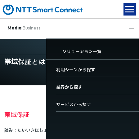
Media
Business
動画配信
XR関連
放送DX
ソリューション一覧
動画配信
帯域保証とは
XR関連
TOP
TOP
TOP
利用シーンから探す
放送DX
動画配信サービス一覧
XRサービス一覧
放送DXサービス一覧
業界から探す
ソリューション一覧
料金・機能
サービスから探す
帯域保証
導入事例
ユーザーサポート
読み
たいいきほしょう
英語名
bandwidth assurance
お役立ちコンテンツ