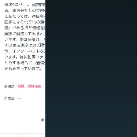
帯域保証とは、契約内容にある最低限の通信速度の維持を保証す
る、通信会社との契約の事を指します。インターネットを利用する
新着情報
にあたっては、通信会社と契約を結ぶ必要があります。その際、各
回線にはそれぞれの通信速度があり、一般的に速い数値（高い数
値）であるほど情報を素早くやりとりすることができます。ただ、
実際に契約してみると、通信速度が遅くなるという事態も起こって
います。帯域保証は、最低限の通信速度をあらかじめ決めておき、
その通信速度は最低限契約者に対して保証することを言います。昨
今、インターネットを通じて膨大な量の情報をやりとりが行われて
います。特に動画ファイルのようなデータ量の大きいデータをやり
とりする場合には通信速度の高さが重視されるため、帯域保証の需
要も高まっています。
関連語
帯域
帯域確保
対義語
―
キーワード一覧に戻る