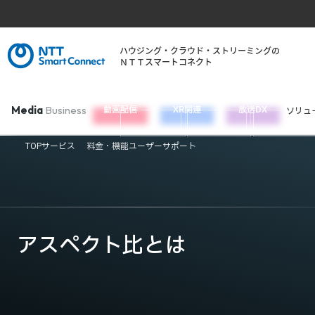
ハウジング・クラウド・ストリーミングの
ＮＴＴスマートコネクト
Media
Business
動画配信
XR関連
放送DX
ソリュ
TOP
サービス
料金・機能
ユーザーサポート
アスペクト比とは