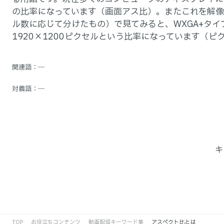
の比率になっています（画面アス比）。またこれを解像
ル数に応じて分けたもの）で見てみると、WXGA+タイプ
1920×1200ピクセルという比率になっています（ピ
関連語
―
対義語
―
キ
TOP
お役立ちコンテンツ
動画配信キーワード集
アスペクト比とは