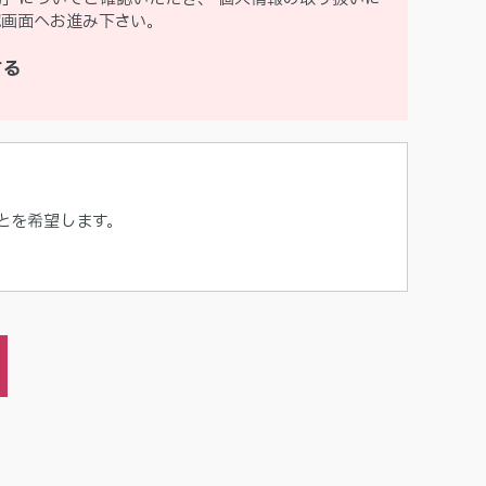
認画面へお進み下さい。
する
。
とを希望します。